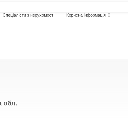
Спеціалісти з нерухомості
Корисна інформація
омості
а обл.