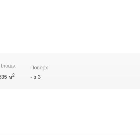
Площа
Поверх
2
535 м
- з 3