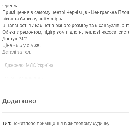
Оренда.
Приміщення в самому центрі Чернівців - Центральна Площа,
вікон та балкону неймовірна.
В наявності 17 кабінетів різного розміру та 5 санвузлів, а
Об'єкт з ремонтом, підігрівом підлоги, теплові насоси, с
Доступ 24/7.
Ціна - 8.5 у.о.м.кв.
Деталі за тел.
| Джерело: МЛС Україна
| MLS ID: 26060095
Додатково
Тип:
нежитлове приміщення в житловому будинку