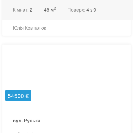
2
Кімнат:
2
48 м
Поверх:
4 з 9
Юлія Ковталюк
54500 €
вул. Руська