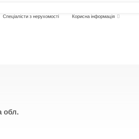
Спеціалісти з нерухомості
Корисна інформація
омості
а обл.