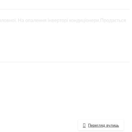
оловної. На опалення інверторі кондиціонери.Продається
Перегляд вулиць