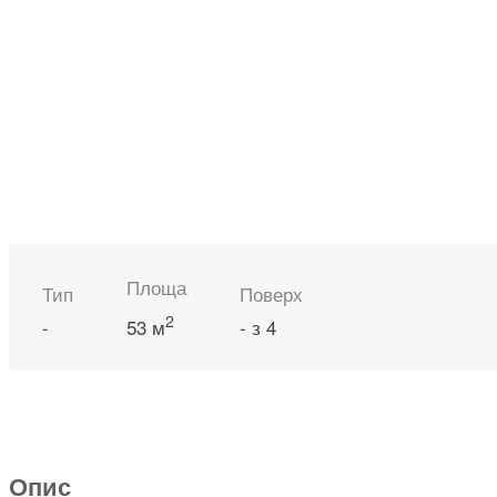
Площа
Тип
Поверх
2
-
53 м
- з 4
Опис