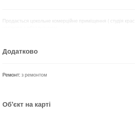
Продається цокольне комерційне приміщення ( студія кра
частково з обладнанням.
Додатково
Ремонт:
з ремонтом
Об'єкт на карті