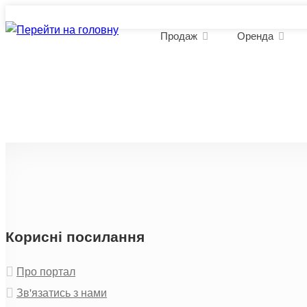
Продаж
Оренда
Продаж комерційної нерух
Корисні посилання
Про портал
Зв'язатись з нами