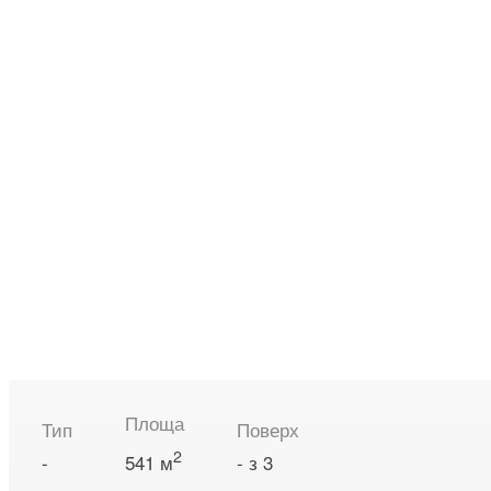
Площа
Тип
Поверх
2
-
541 м
- з 3