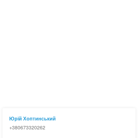
| Передбачена фінансова співпраця з агентом покупця.
| Джерело: МЛС Україна
| MLS ID: 26050317
Юрій Хоптинський
+380673320262