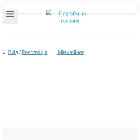
Вхід
/
Реєстрація
Мій кабінет
Спеціалісти по
нерухомості, професійні
ріелтори