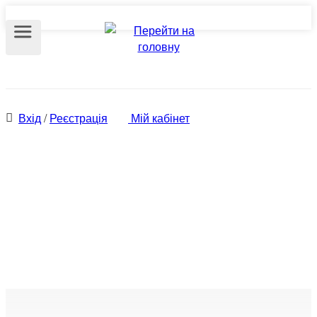
Вхід
/
Реєстрація
Мій кабінет
Спеціалісти по
нерухомості, професійні
ріелтори