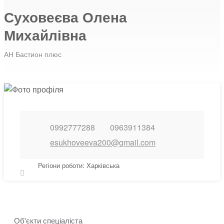
Суховеєва Олена
Михайлівна
АН Бастион плюс
0992777288
0963911384
esukhoveeva200@gmail.com
Регіони роботи: Харківська
Об'єкти спеціаліста